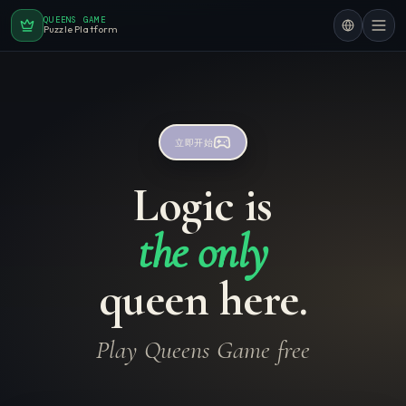
QUEENS GAME
Puzzle Platform
立即开始
Logic is
the only
queen here.
Play Queens Game free