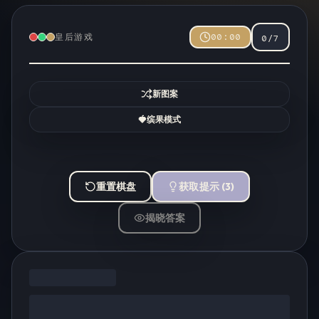
皇后游戏
00:00
0
/
7
新图案
🍓
缤果模式
重置棋盘
获取提示
(
3
)
揭晓答案