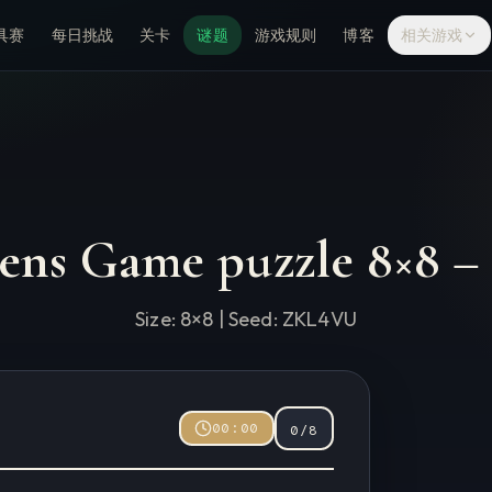
具赛
每日挑战
关卡
谜题
游戏规则
博客
相关游戏
ens Game puzzle
8
×
8
Size:
8
×
8
| Seed:
ZKL4VU
00:00
0
/
8