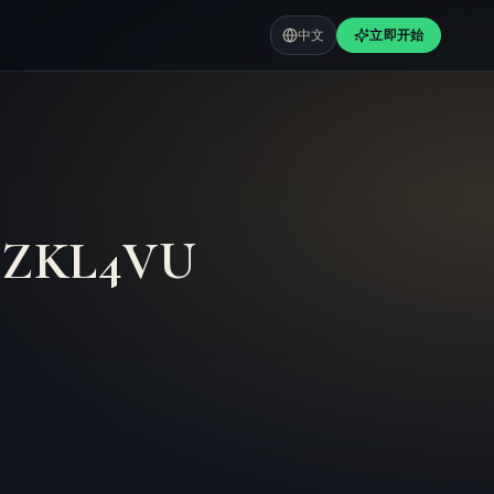
中文
立即开始
–
ZKL4VU