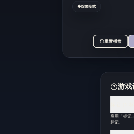
🍓
缤果模式
重置棋盘
游戏
标记（X 
启用「标记」
标记。