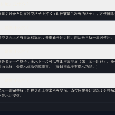
置标记」是什么？
置皇后时会自动在冲突格子上打 X（即被该皇后攻击的格子），方便排除
盘」是做什么的？
清空盘面上所有皇后和标记，并重新开始计时。想从头再玩一局时使用。
示」是做什么的？
高亮显示一个格子，表示下一步可以在那里放皇后（属于某一组解）。高
局面无解，会提示你撤销或重置。（每日挑战没有提示功能。）
案」是做什么的？
显示一组完整解，即在盘面上摆出所有皇后。该按钮在开始游戏 3 分钟
不显示此按钮。