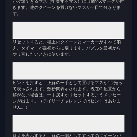
が攻撃できるマス（衝突するマス）に自動でXマークが付
きます。他のクイーンを置けないマスが一目で分かりま
す。
「リセット」ボタンは何をしますか？
リセットすると、盤上のクイーンとマーカーがすべて消
え、タイマーが最初からに戻ります。パズルを最初から
やり直したいときに使います。
「ヒント」ボタンは何をしますか？
ヒントを押すと、正解の一手として置けるマスが1つ光っ
て表示されます。数秒間表示されます。現在の配置から
解がない場合は、一手戻すかリセットするようメッセー
ジが出ます。（デイリーチャレンジではヒントはありま
せん。）
「答えを表示」ボタンは何をしますか？
答えを表示すると、解の一例としてすべてのクイーンが