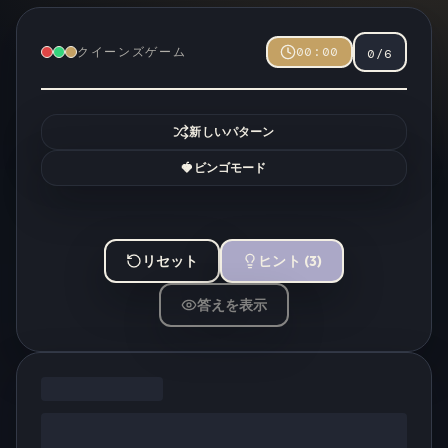
クイーンズゲーム
00:00
0
/
6
新しいパターン
🍓
ビンゴモード
リセット
ヒント
(
3
)
答えを表示