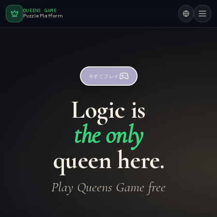
QUEENS GAME
Puzzle Platform
今すぐプレイ
Logic is
the only
queen here.
Play Queens Game free