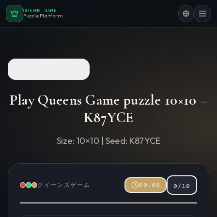
QUEENS GAME
Puzzle Platform
パズル一覧に戻る
Play Queens Game puzzle
10
×
10
–
K87YCE
Size:
10
×
10
| Seed:
K87YCE
クイーンズゲーム
00:00
0
/
10