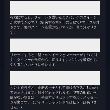
「マーカーを自動配置」とは？
有効にすると、クイーンを置いたときに、そのクイーン
が攻撃できるマス（衝突するマス）に自動でXマークが付
きます。他のクイーンを置けないマスが一目で分かりま
す。
「リセット」ボタンは何をしますか？
リセットすると、盤上のクイーンとマーカーがすべて消
え、タイマーが最初からに戻ります。パズルを最初から
やり直したいときに使います。
「ヒント」ボタンは何をしますか？
ヒントを押すと、正解の一手として置けるマスが1つ光っ
て表示されます。数秒間表示されます。現在の配置から
解がない場合は、一手戻すかリセットするようメッセー
ジが出ます。（デイリーチャレンジではヒントはありま
せん。）