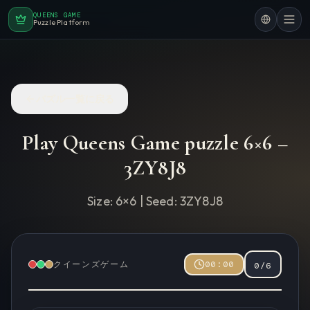
QUEENS GAME
Puzzle Platform
パズル一覧に戻る
Play Queens Game puzzle
6
×
6
–
3ZY8J8
Size:
6
×
6
| Seed:
3ZY8J8
クイーンズゲーム
00:00
0
/
6