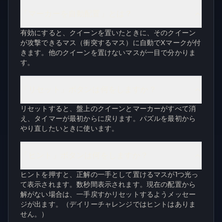
「マーカーを自動配置」とは？
有効にすると、クイーンを置いたときに、そのクイーン
が攻撃できるマス（衝突するマス）に自動でXマークが付
きます。他のクイーンを置けないマスが一目で分かりま
す。
「リセット」ボタンは何をしますか？
リセットすると、盤上のクイーンとマーカーがすべて消
え、タイマーが最初からに戻ります。パズルを最初から
やり直したいときに使います。
「ヒント」ボタンは何をしますか？
ヒントを押すと、正解の一手として置けるマスが1つ光っ
て表示されます。数秒間表示されます。現在の配置から
解がない場合は、一手戻すかリセットするようメッセー
ジが出ます。（デイリーチャレンジではヒントはありま
せん。）