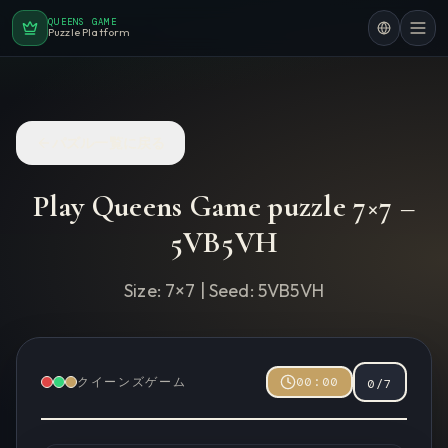
QUEENS GAME
Puzzle Platform
パズル一覧に戻る
Play Queens Game puzzle
7
×
7
–
5VB5VH
Size:
7
×
7
| Seed:
5VB5VH
クイーンズゲーム
00:00
0
/
7