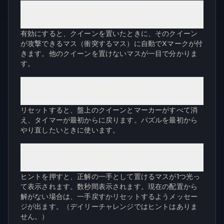
「マーカーを自動配置」とは？
有効にすると、クイーンを置いたときに、そのクイーン
が攻撃できるマス（衝突するマス）に自動でXマークが付
きます。他のクイーンを置けないマスが一目で分かりま
す。
「リセット」ボタンは何をしますか？
リセットすると、盤上のクイーンとマーカーがすべて消
え、タイマーが最初からに戻ります。パズルを最初から
やり直したいときに使います。
「ヒント」ボタンは何をしますか？
ヒントを押すと、正解の一手として置けるマスが1つ光っ
て表示されます。数秒間表示されます。現在の配置から
解がない場合は、一手戻すかリセットするようメッセー
ジが出ます。（デイリーチャレンジではヒントはありま
せん。）