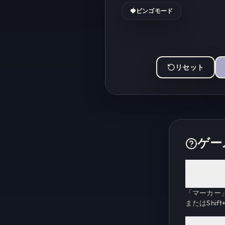
🍓
ビンゴモード
リセット
ゲー
マーカー（
「マーカー
またはShi