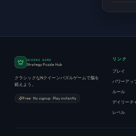
リンク
QUEENS GAME
Strategy Puzzle Hub
プレイ
クラシックなNクイーンパズルゲームで脳を
パワーアッ
鍛えよう。
ルール
Free · No signup · Play instantly
デイリーチ
レベル