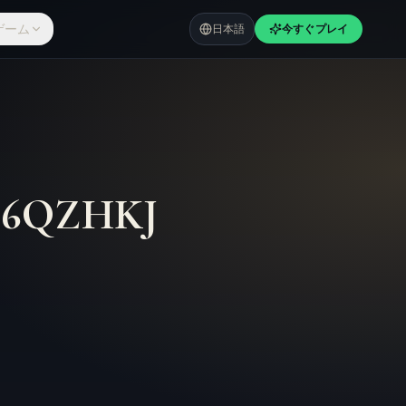
ゲーム
日本語
今すぐプレイ
–
6QZHKJ