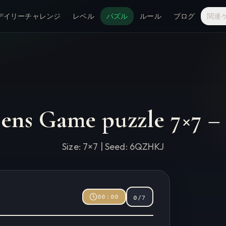
デイリーチャレンジ
レベル
パズル
ルール
ブログ
関連
eens Game puzzle
7
×
7
Size:
7
×
7
| Seed:
6QZHKJ
00:00
0
/
7