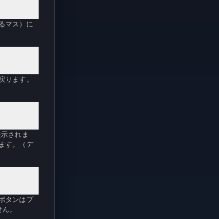
るマス）に
戻ります。
表示されま
ます。（デ
ボタンはプ
せん。