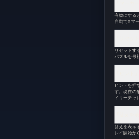
「マーカ
有効にする
自動でXマ
「リセッ
リセットす
パズルを最
「ヒント
ヒントを押
す。現在の
イリーチャ
「答えを
答えを表示
レイ開始か