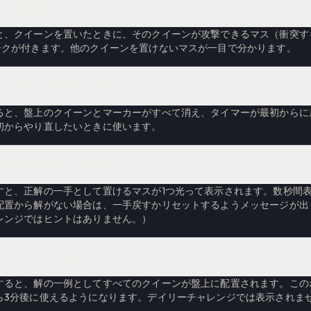
ーを自動配置」とは？
と、クイーンを置いたときに、そのクイーンが攻撃できるマス（衝突す
ークが付きます。他のクイーンを置けないマスが一目で分かります。
ト」ボタンは何をしますか？
ると、盤上のクイーンとマーカーがすべて消え、タイマーが最初からに
初からやり直したいときに使います。
」ボタンは何をしますか？
すと、正解の一手として置けるマスが1つ光って表示されます。数秒間
配置から解がない場合は、一手戻すかリセットするようメッセージが出
レンジではヒントはありません。）
表示」ボタンは何をしますか？
すると、解の一例としてすべてのクイーンが盤上に配置されます。この
ら3分後に使えるようになります。デイリーチャレンジでは表示されま