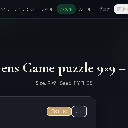
デイリーチャレンジ
レベル
パズル
ルール
ブログ
関連
eens Game puzzle
9
×
9
Size:
9
×
9
| Seed:
FYPHB5
00:00
0
/
9