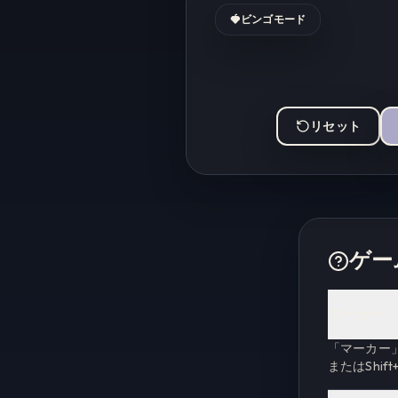
🍓
ビンゴモード
リセット
ゲー
マーカー（
「マーカー
またはShi