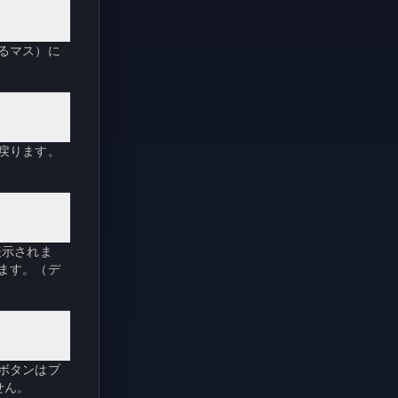
るマス）に
戻ります。
表示されま
ます。（デ
ボタンはプ
せん。