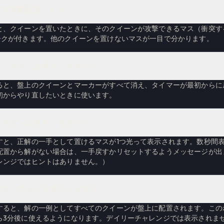
ーを自動配置」とは？
と、クイーンを置いたときに、そのクイーンが攻撃できるマス（衝突す
ークが付きます。他のクイーンを置けないマスが一目で分かります。
ト」ボタンは何をしますか？
ると、盤上のクイーンとマーカーがすべて消え、タイマーが最初からに
初からやり直したいときに使います。
」ボタンは何をしますか？
すと、正解の一手として置けるマスが1つ光って表示されます。数秒間
配置から解がない場合は、一手戻すかリセットするようメッセージが出
レンジではヒントはありません。）
表示」ボタンは何をしますか？
すると、解の一例としてすべてのクイーンが盤上に配置されます。この
ら3分後に使えるようになります。デイリーチャレンジでは表示されま