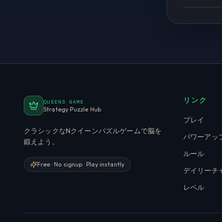
リンク
QUEENS GAME
Strategy Puzzle Hub
プレイ
クラシックなNクイーンパズルゲームで脳を
パワーアッ
鍛えよう。
ルール
Free · No signup · Play instantly
デイリーチ
レベル