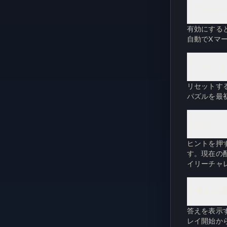
「マーカ
有効にする
自動でXマ
「リセッ
リセットす
パズルを最
「ヒント
ヒントを押
す。現在の
イリーチャ
「答えを
答えを表示
レイ開始か