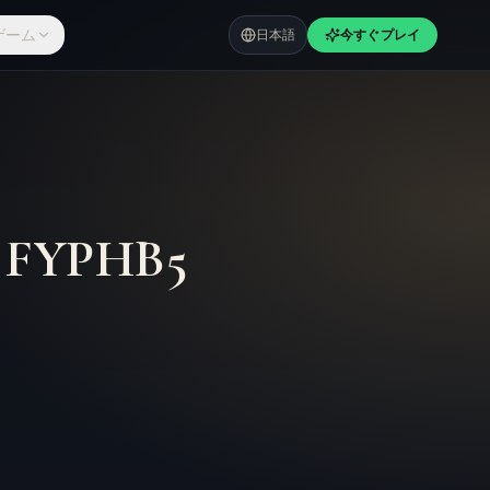
ゲーム
日本語
今すぐプレイ
–
FYPHB5