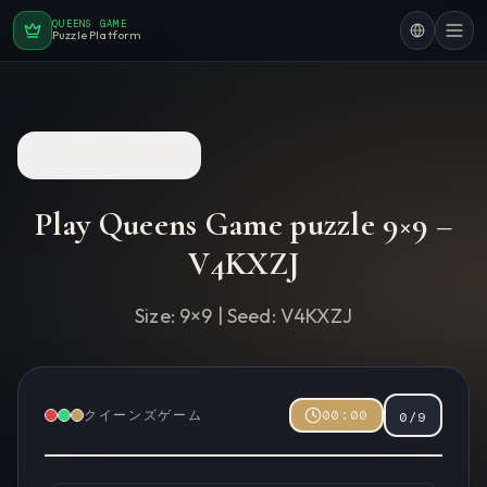
QUEENS GAME
Puzzle Platform
パズル一覧に戻る
Play Queens Game puzzle
9
×
9
–
V4KXZJ
Size:
9
×
9
| Seed:
V4KXZJ
クイーンズゲーム
00:00
0
/
9