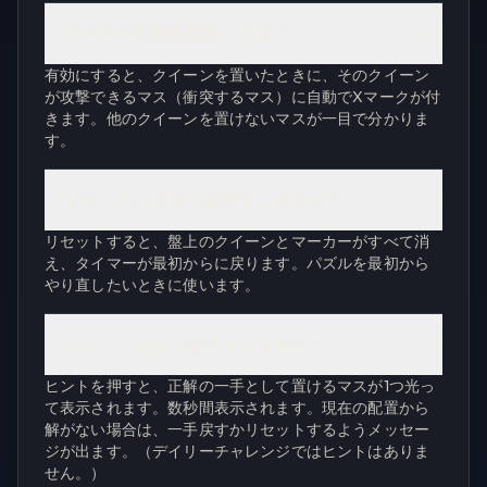
「マーカーを自動配置」とは？
有効にすると、クイーンを置いたときに、そのクイーン
が攻撃できるマス（衝突するマス）に自動でXマークが付
きます。他のクイーンを置けないマスが一目で分かりま
す。
「リセット」ボタンは何をしますか？
リセットすると、盤上のクイーンとマーカーがすべて消
え、タイマーが最初からに戻ります。パズルを最初から
やり直したいときに使います。
「ヒント」ボタンは何をしますか？
ヒントを押すと、正解の一手として置けるマスが1つ光っ
て表示されます。数秒間表示されます。現在の配置から
解がない場合は、一手戻すかリセットするようメッセー
ジが出ます。（デイリーチャレンジではヒントはありま
せん。）